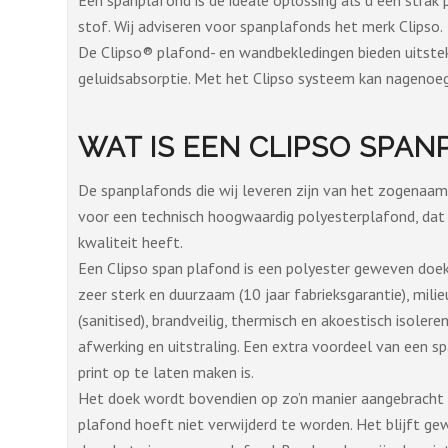
Een spanplafond is de ideale oplossing als u een strak
stof. Wij adviseren voor spanplafonds het merk Clipso.
De Clipso® plafond- en wandbekledingen bieden uitste
geluidsabsorptie. Met het Clipso systeem kan nagenoe
WAT IS EEN CLIPSO SPA
De spanplafonds die wij leveren zijn van het zogena
voor een technisch hoogwaardig polyesterplafond, dat
kwaliteit heeft.
Een Clipso span plafond is een polyester geweven doek
zeer sterk en duurzaam (10 jaar fabrieksgarantie), milieuv
(sanitised), brandveilig, thermisch en akoestisch isole
afwerking en uitstraling. Een extra voordeel van een s
print op te laten maken is.
Het doek wordt bovendien op zo’n manier aangebracht 
plafond hoeft niet verwijderd te worden. Het blijft 