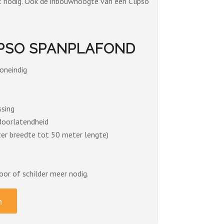
t nodig. Ook de inbouwhoogte van een Clipso
IPSO SPANPLAFOND
oneindig
ssing
tdoorlatendheid
ter breedte tot 50 meter lengte)
oor of schilder meer nodig.
n