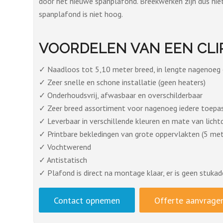
door het nieuwe spanplafond. Breekwerken zijn dus nie
spanplafond is niet hoog.
VOORDELEN VAN EEN CL
✓ Naadloos tot 5,10 meter breed, in lengte nagenoeg 
✓ Zeer snelle en schone installatie (geen heaters)
✓ Onderhoudsvrij, afwasbaar en overschilderbaar
✓ Zeer breed assortiment voor nagenoeg iedere toepa
✓ Leverbaar in verschillende kleuren en mate van lich
✓ Printbare bekledingen van grote oppervlakten (5 me
✓ Vochtwerend
✓ Antistatisch
✓ Plafond is direct na montage klaar, er is geen stukad
Contact opnemen
Offerte aanvrage