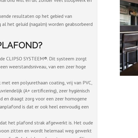
 plafond wilt en dit zonder veel sloopwerk en
kende resultaten op het gebied van
g al het geluid (nagalm) worden geabsorbeerd
NPLAFOND?
amde CLIPSO SYSTEEM®. Dit systeem zorgt
 een weerstandsniveau, van een zeer hoge
 met een polyurethaan coating, vrij van PVC,
riendelijk (A+ certificering), zeer hygiënisch
rend en draagt zorg voor een zeer homogene
panplafond is dat er ook heel eenvoudig een
dat het plafond strak afgewerkt is. Het oude
gewoon zitten en wordt helemaal weg gewerkt